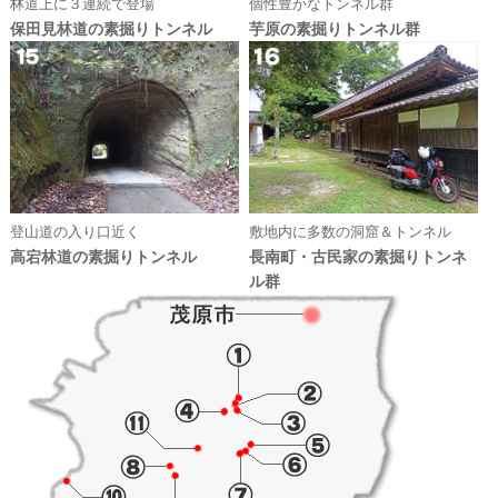
林道上に３連続で登場
個性豊かなトンネル群
保田見林道の素掘りトンネル
芋原の素掘りトンネル群
登山道の入り口近く
敷地内に多数の洞窟＆トンネル
高宕林道の素掘りトンネル
長南町・古民家の素掘りトンネ
ル群