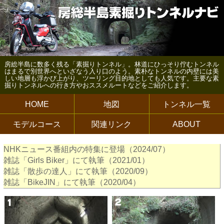
房総半島に数多く残る「素掘りトンネル」。林道にひっそり佇むトンネル
はまるで別世界へといざなう入り口のよう。素朴なトンネルの内壁には美
しい地層も浮かび上がり、ツーリング目的地としても人気です。主要な素
掘りトンネルへの行き方やおススメルートなどをご紹介します。
HOME
地図
トンネル一覧
モデルコース
関連リンク
ABOUT
NHKニュース番組内の特集に登場（2024/07）
雑誌「Girls Biker」にて執筆（2021/01）
雑誌「散歩の達人」にて執筆（2020/09）
雑誌「BikeJIN」にて執筆（2020/04）