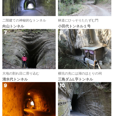
二階建ての神秘的なトンネル
林道にひっそりたたずむ門
向山トンネル
小田代トンネル１号
大地の割れ目に滑り込む
横坑の先には湖のほとりの祠
清水代トンネル
三島ダムL字トンネル