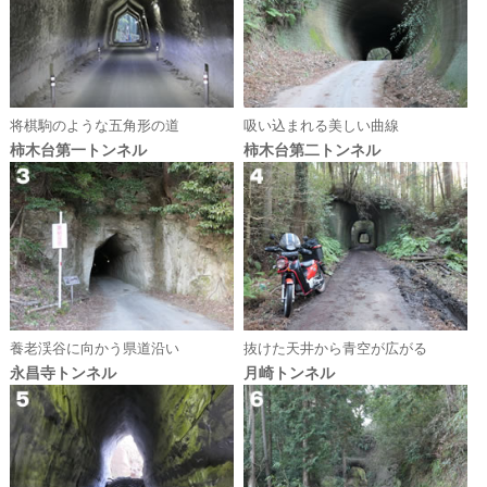
将棋駒のような五角形の道
吸い込まれる美しい曲線
柿木台第一トンネル
柿木台第二トンネル
養老渓谷に向かう県道沿い
抜けた天井から青空が広がる
永昌寺トンネル
月崎トンネル