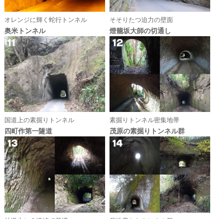
オレンジに輝く蛇行トンネル
そそりたつ迫力の壁面
奥米トンネル
燈籠坂大師の切通し
国道上の素掘りトンネル
素掘りトンネル密集地帯
四町作第一隧道
茂原の素掘りトンネル群