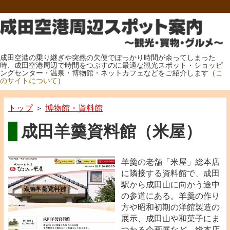
成田空港の乗り継ぎや突然の欠便でぽっかり時間が余ってしまった
時、成田空港周辺で時間をつぶすのに最適な観光スポット・ショッピ
ングセンター・温泉・博物館・ネットカフェなどをご紹介します（
こ
のサイトについて
）
トップ
＞
博物館・資料館
成田羊羹資料館（米屋）
羊羹の老舗「米屋」総本店
に隣接する資料館で、成田
駅から成田山に向かう途中
の参道にある。羊羹の作り
方や昭和初期の洋館製造の
展示、成田山や和菓子にま
つわる企画展など。総本店