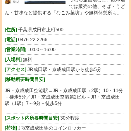
では販売の他、そば・うど
ん・甘味など提供する「なごみ菓坊」や無料休憩所も。
[住所]
千葉県成田市上町500
[電話]
0476-22-2266
[営業時間]
10:00～16:00
[入場料]
無料
[アクセス]
JR成田駅・京成成田駅から徒歩5分
[移動所要時間目安]
JR・京成成田空港駅→JR・京成成田駅（2駅）10～11分
＋徒歩5分／JR・京成成田空港第2ビル～JR・京成成田
駅（1駅）7～9分＋徒歩5分
[スポット内所要時間目安]
30分程度
[荷物]
JR/京成成田駅のコインロッカー