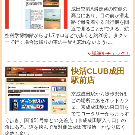
成田空港A滑走路の南側の
高台にあり、目の前が滑走
路で離発着する飛行機を間
近で見ることができる。航
空科学博物館からは1.7キロほどで歩くと約20分。タクシ
ーで行く場合は帰りの車の手配も忘れないように。
詳細をチェック！
快活CLUB成田
駅前店
京成成田駅から徒歩3分ほ
どの場所にあるネットカフ
ェ。京成成田駅の東口側を
でてロータリーからまっす
ぐ歩き、国道51号線との交差点（京成成田駅入り口）の
角にある。道を挟んで反対側は成田市役所。かなり広く
席数も多い。